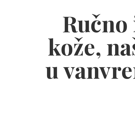
Ručno i
kože, naš
u vanvre