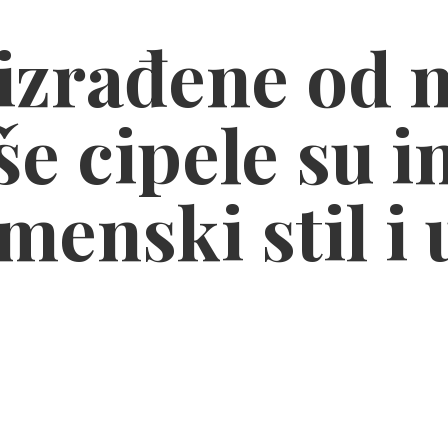
zrađene od n
e cipele su i
menski stil
i