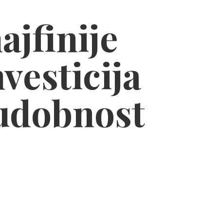
ajfinije
nvesticija
 udobnost