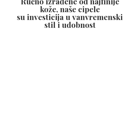
Ručno izrađene od najfinije
kože, naše cipele
su investicija u vanvremenski
stil
i udobnost