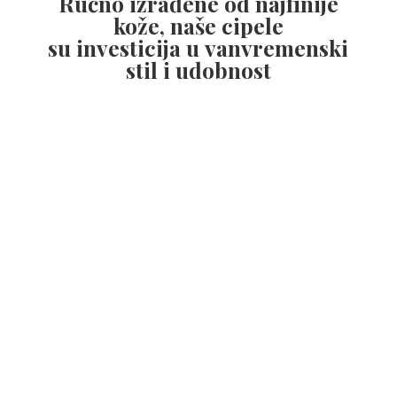
Ručno izrađene od najfinije
kože, naše cipele
su investicija u vanvremenski
stil
i udobnost