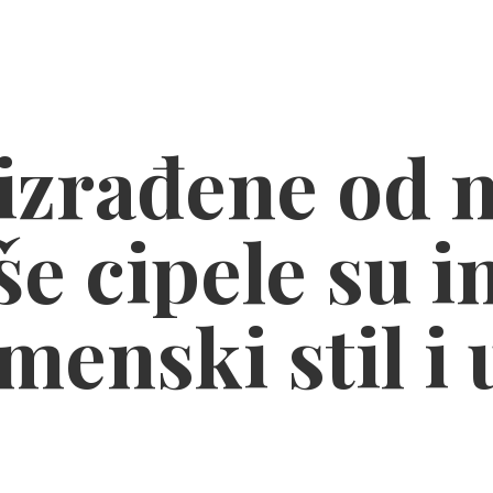
zrađene od n
e cipele su i
menski stil
i