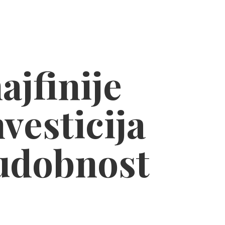
ajfinije
nvesticija
 udobnost