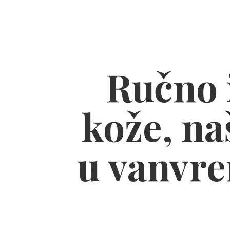
Ručno i
kože, naš
u vanvre