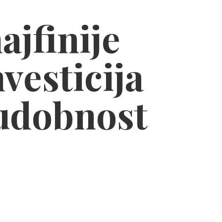
ajfinije
nvesticija
 udobnost