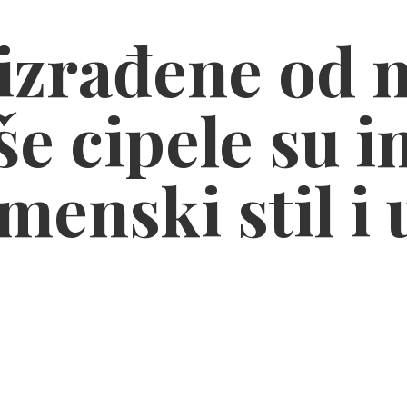
zrađene od n
e cipele su i
menski stil
i