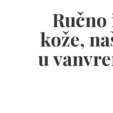
Ručno i
kože, naš
u vanvre