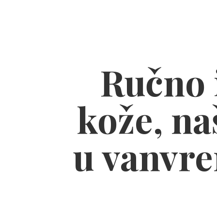
Ručno i
kože, naš
u vanvre