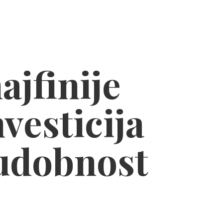
ajfinije
nvesticija
 udobnost