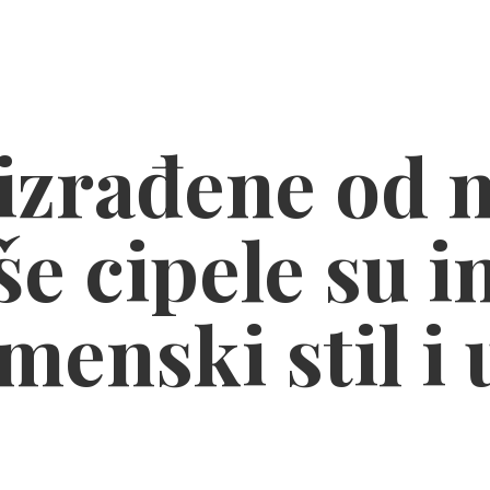
zrađene od n
e cipele su i
menski stil
i