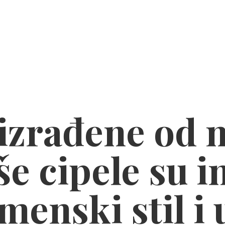
zrađene od n
e cipele su i
menski stil
i