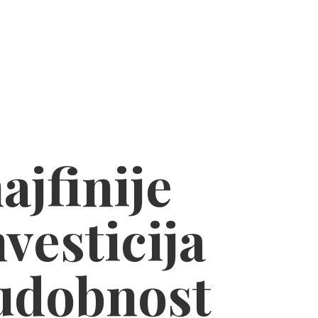
ajfinije
nvesticija
 udobnost