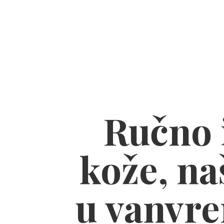
Ručno i
kože, naš
u vanvre