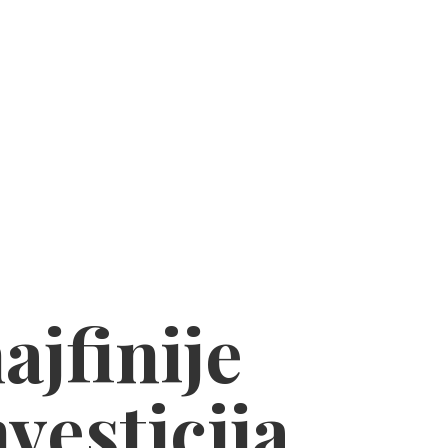
ajfinije
nvesticija