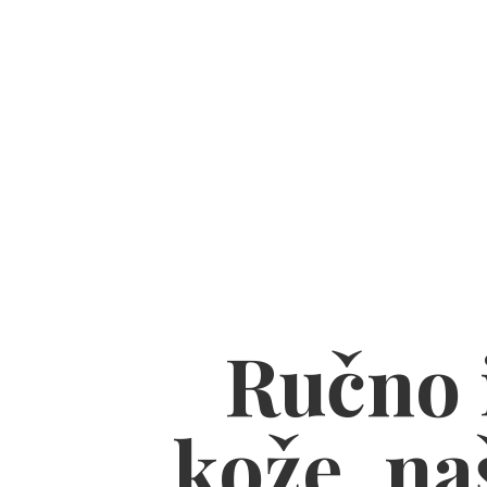
Ručno i
kože, naš