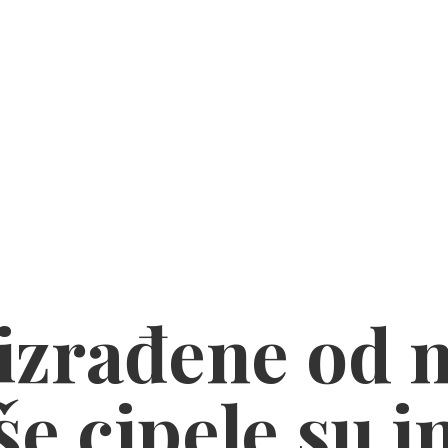
zrađene od n
e cipele su i