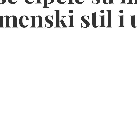
menski stil
i